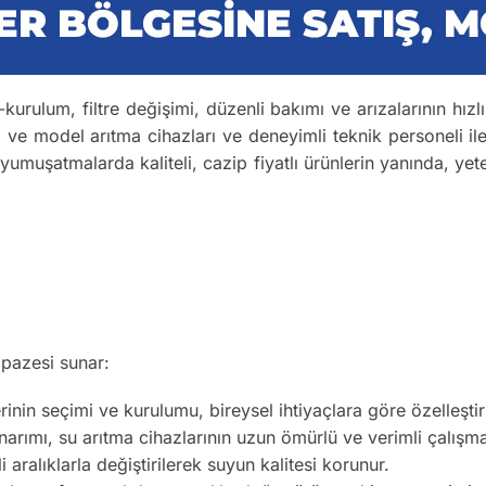
-kurulum, filtre değişimi, düzenli bakımı ve arızalarının hızl
a ve model arıtma cihazları ve deneyimli teknik personeli ile
 yumuşatmalarda kaliteli, cazip fiyatlı ürünlerin yanında, yete
lpazesi sunar:
inin seçimi ve kurulumu, bireysel ihtiyaçlara göre özelleştiril
arımı, su arıtma cihazlarının uzun ömürlü ve verimli çalışma
li aralıklarla değiştirilerek suyun kalitesi korunur.