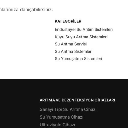
larımıza danışabilirsiniz.
KATEGORILER
Endüstriyel Su Arıtım Sistemleri
Kuyu Suyu Arıtma Sistemleri
Su Arıtma Servisi
Su Arıtma Sistemleri
Su Yumuşatma Sistemleri
ARITMA VE DEZENFEKSIYON CIHAZLARI
Sanayi Tipi Su Arıtma Cihazı
Su Yumuşatma Cihazı
Ultraviyole Cihazı