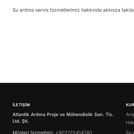
Su arıtma servis hizmetlerimiz hakkında aklınıza takıl
İLETIŞIM
KU
Atlantik Arıtma Proje ve Mühendislik San. Tic.
Ana
Ltd. Şti.
Hak
Müsteri hizmetleri:
+902125414740
Su 