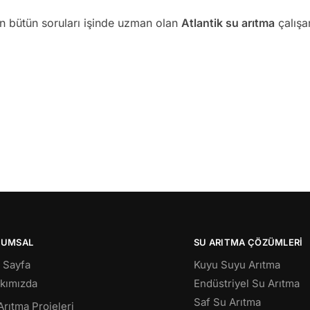
an bütün soruları işinde uzman olan
Atlantik su arıtma
çalışan
RUMSAL
SU ARITMA ÇÖZÜMLERI
 Sayfa
Kuyu Suyu Arıtma
kımızda
Endüstriyel Su Arıtma
Saf Su Arıtma
Arıtma Projeleri