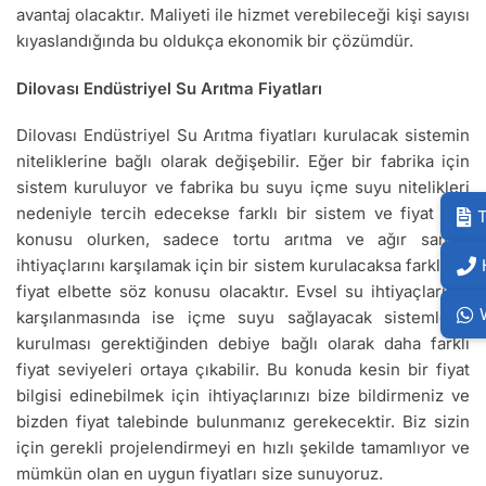
avantaj olacaktır. Maliyeti ile hizmet verebileceği kişi sayısı
kıyaslandığında bu oldukça ekonomik bir çözümdür.
Dilovası Endüstriyel Su Arıtma Fiyatları
Dilovası Endüstriyel Su Arıtma fiyatları kurulacak sistemin
niteliklerine bağlı olarak değişebilir. Eğer bir fabrika için
sistem kuruluyor ve fabrika bu suyu içme suyu nitelikleri
nedeniyle tercih edecekse farklı bir sistem ve fiyat söz
T
konusu olurken, sadece tortu arıtma ve ağır sanayi
ihtiyaçlarını karşılamak için bir sistem kurulacaksa farklı bir
fiyat elbette söz konusu olacaktır. Evsel su ihtiyaçlarının
karşılanmasında ise içme suyu sağlayacak sistemlerin
kurulması gerektiğinden debiye bağlı olarak daha farklı
fiyat seviyeleri ortaya çıkabilir. Bu konuda kesin bir fiyat
bilgisi edinebilmek için ihtiyaçlarınızı bize bildirmeniz ve
bizden fiyat talebinde bulunmanız gerekecektir. Biz sizin
için gerekli projelendirmeyi en hızlı şekilde tamamlıyor ve
mümkün olan en uygun fiyatları size sunuyoruz.