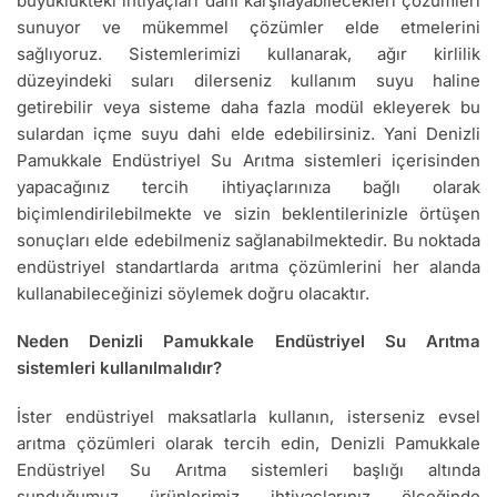
büyüklükteki ihtiyaçları dahi karşılayabilecekleri çözümleri
sunuyor ve mükemmel çözümler elde etmelerini
sağlıyoruz. Sistemlerimizi kullanarak, ağır kirlilik
düzeyindeki suları dilerseniz kullanım suyu haline
getirebilir veya sisteme daha fazla modül ekleyerek bu
sulardan içme suyu dahi elde edebilirsiniz. Yani Denizli
Pamukkale Endüstriyel Su Arıtma sistemleri içerisinden
yapacağınız tercih ihtiyaçlarınıza bağlı olarak
biçimlendirilebilmekte ve sizin beklentilerinizle örtüşen
sonuçları elde edebilmeniz sağlanabilmektedir. Bu noktada
endüstriyel standartlarda arıtma çözümlerini her alanda
kullanabileceğinizi söylemek doğru olacaktır.
Neden Denizli Pamukkale Endüstriyel Su Arıtma
sistemleri kullanılmalıdır?
İster endüstriyel maksatlarla kullanın, isterseniz evsel
arıtma çözümleri olarak tercih edin, Denizli Pamukkale
Endüstriyel Su Arıtma sistemleri başlığı altında
sunduğumuz ürünlerimiz ihtiyaçlarınız ölçeğinde