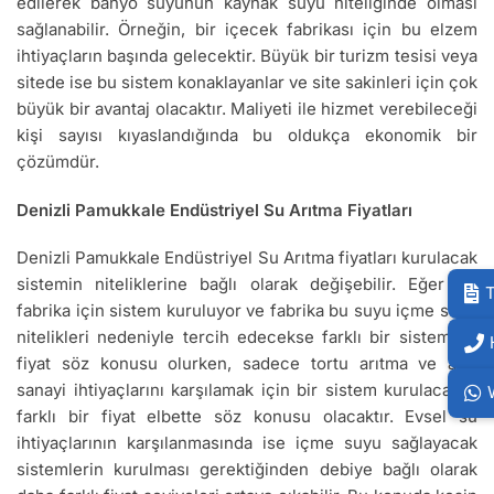
edilerek banyo suyunun kaynak suyu niteliğinde olması
sağlanabilir. Örneğin, bir içecek fabrikası için bu elzem
ihtiyaçların başında gelecektir. Büyük bir turizm tesisi veya
sitede ise bu sistem konaklayanlar ve site sakinleri için çok
büyük bir avantaj olacaktır. Maliyeti ile hizmet verebileceği
kişi sayısı kıyaslandığında bu oldukça ekonomik bir
çözümdür.
Denizli Pamukkale Endüstriyel Su Arıtma Fiyatları
Denizli Pamukkale Endüstriyel Su Arıtma fiyatları kurulacak
sistemin niteliklerine bağlı olarak değişebilir. Eğer bir
T
fabrika için sistem kuruluyor ve fabrika bu suyu içme suyu
nitelikleri nedeniyle tercih edecekse farklı bir sistem ve
fiyat söz konusu olurken, sadece tortu arıtma ve ağır
sanayi ihtiyaçlarını karşılamak için bir sistem kurulacaksa
farklı bir fiyat elbette söz konusu olacaktır. Evsel su
ihtiyaçlarının karşılanmasında ise içme suyu sağlayacak
sistemlerin kurulması gerektiğinden debiye bağlı olarak