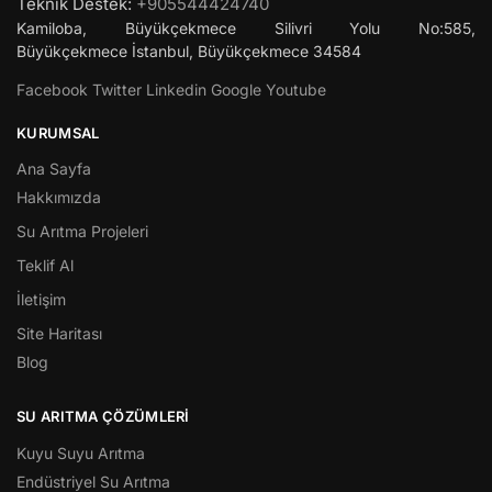
Teknik Destek:
+905544424740
Kamiloba, Büyükçekmece Silivri Yolu No:585,
Büyükçekmece
İstanbul
,
Büyükçekmece
34584
Facebook
Twitter
Linkedin
Google
Youtube
KURUMSAL
Ana Sayfa
Hakkımızda
Su Arıtma Projeleri
Teklif Al
İletişim
Site Haritası
Blog
SU ARITMA ÇÖZÜMLERI
Kuyu Suyu Arıtma
Endüstriyel Su Arıtma