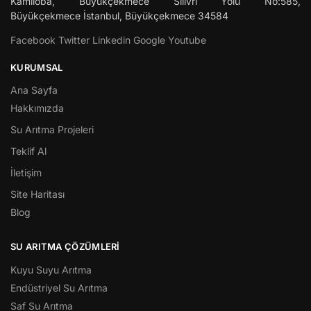
Kamiloba, Büyükçekmece Silivri Yolu No:585,
Büyükçekmece
İstanbul
,
Büyükçekmece
34584
Facebook
Twitter
Linkedin
Google
Youtube
KURUMSAL
Ana Sayfa
Hakkımızda
Su Arıtma Projeleri
Teklif Al
İletişim
Site Haritası
Blog
SU ARITMA ÇÖZÜMLERI
Kuyu Suyu Arıtma
Endüstriyel Su Arıtma
Saf Su Arıtma