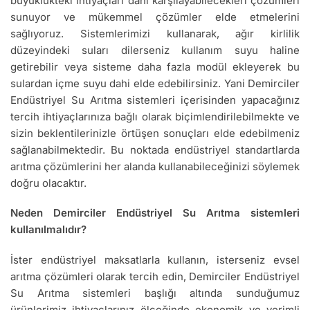
büyüklükteki ihtiyaçları dahi karşılayabilecekleri çözümleri
sunuyor ve mükemmel çözümler elde etmelerini
sağlıyoruz. Sistemlerimizi kullanarak, ağır kirlilik
düzeyindeki suları dilerseniz kullanım suyu haline
getirebilir veya sisteme daha fazla modül ekleyerek bu
sulardan içme suyu dahi elde edebilirsiniz. Yani Demirciler
Endüstriyel Su Arıtma sistemleri içerisinden yapacağınız
tercih ihtiyaçlarınıza bağlı olarak biçimlendirilebilmekte ve
sizin beklentilerinizle örtüşen sonuçları elde edebilmeniz
sağlanabilmektedir. Bu noktada endüstriyel standartlarda
arıtma çözümlerini her alanda kullanabileceğinizi söylemek
doğru olacaktır.
Neden Demirciler Endüstriyel Su Arıtma sistemleri
kullanılmalıdır?
İster endüstriyel maksatlarla kullanın, isterseniz evsel
arıtma çözümleri olarak tercih edin, Demirciler Endüstriyel
Su Arıtma sistemleri başlığı altında sunduğumuz
ürünlerimiz ihtiyaçlarınız ölçeğinde ekonomik ve verimli