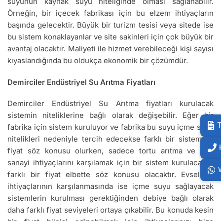
suyunun kaynak suyu niteliğinde olması sağlanabilir.
Örneğin, bir içecek fabrikası için bu elzem ihtiyaçların
başında gelecektir. Büyük bir turizm tesisi veya sitede ise
bu sistem konaklayanlar ve site sakinleri için çok büyük bir
avantaj olacaktır. Maliyeti ile hizmet verebileceği kişi sayısı
kıyaslandığında bu oldukça ekonomik bir çözümdür.
Demirciler Endüstriyel Su Arıtma Fiyatları
Demirciler Endüstriyel Su Arıtma fiyatları kurulacak
sistemin niteliklerine bağlı olarak değişebilir. Eğer bir
T
fabrika için sistem kuruluyor ve fabrika bu suyu içme suyu
nitelikleri nedeniyle tercih edecekse farklı bir sistem ve
fiyat söz konusu olurken, sadece tortu arıtma ve ağır
sanayi ihtiyaçlarını karşılamak için bir sistem kurulacaksa
farklı bir fiyat elbette söz konusu olacaktır. Evsel su
ihtiyaçlarının karşılanmasında ise içme suyu sağlayacak
sistemlerin kurulması gerektiğinden debiye bağlı olarak
daha farklı fiyat seviyeleri ortaya çıkabilir. Bu konuda kesin