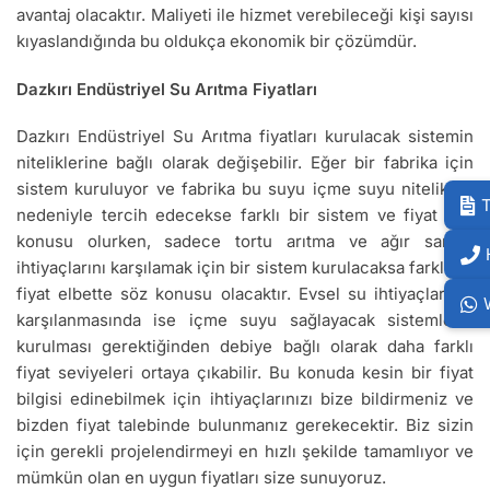
avantaj olacaktır. Maliyeti ile hizmet verebileceği kişi sayısı
kıyaslandığında bu oldukça ekonomik bir çözümdür.
Dazkırı Endüstriyel Su Arıtma Fiyatları
Dazkırı Endüstriyel Su Arıtma fiyatları kurulacak sistemin
niteliklerine bağlı olarak değişebilir. Eğer bir fabrika için
sistem kuruluyor ve fabrika bu suyu içme suyu nitelikleri
T
nedeniyle tercih edecekse farklı bir sistem ve fiyat söz
konusu olurken, sadece tortu arıtma ve ağır sanayi
ihtiyaçlarını karşılamak için bir sistem kurulacaksa farklı bir
fiyat elbette söz konusu olacaktır. Evsel su ihtiyaçlarının
karşılanmasında ise içme suyu sağlayacak sistemlerin
kurulması gerektiğinden debiye bağlı olarak daha farklı
fiyat seviyeleri ortaya çıkabilir. Bu konuda kesin bir fiyat
bilgisi edinebilmek için ihtiyaçlarınızı bize bildirmeniz ve
bizden fiyat talebinde bulunmanız gerekecektir. Biz sizin
için gerekli projelendirmeyi en hızlı şekilde tamamlıyor ve
mümkün olan en uygun fiyatları size sunuyoruz.