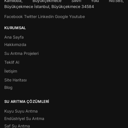
Kamiloba, Büyükçekmece Silivri Yolu No:585,
Büyükçekmece
İstanbul
,
Büyükçekmece
34584
Facebook
Twitter
Linkedin
Google
Youtube
KURUMSAL
Ana Sayfa
Hakkımızda
Su Arıtma Projeleri
Teklif Al
İletişim
Site Haritası
Blog
SU ARITMA ÇÖZÜMLERI
Kuyu Suyu Arıtma
Endüstriyel Su Arıtma
Saf Su Arıtma