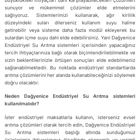
büyüklükteki ihtiyaçları dahi karşılayabilecekleri çözümleri
sunuyor ve mükemmel çözümler elde etmelerini
sağlıyoruz. Sistemlerimizi kullanarak, ağır kirlilik
düzeyindeki suları dilerseniz kullanım suyu haline
getirebilir veya sisteme daha fazla modül ekleyerek bu
sulardan içme suyu dahi elde edebilirsiniz. Yani Dağyenice
Endüstriyel Su Arıtma sistemleri içerisinden yapacağınız
tercih ihtiyaçlarınıza bağlı olarak biçimlendirilebilmekte ve
sizin beklentilerinizle örtüşen sonuçları elde edebilmeniz
sağlanabilmektedir. Bu noktada endüstriyel standartlarda
arıtma çözümlerini her alanda kullanabileceğinizi söylemek
doğru olacaktır.
Neden Dağyenice Endüstriyel Su Arıtma sistemleri
kullanılmalıdır?
İster endüstriyel maksatlarla kullanın, isterseniz evsel
arıtma çözümleri olarak tercih edin, Dağyenice Endüstriyel
Su Arıtma sistemleri başlığı altında sunduğumuz
ürünlerimiz ihtiyaçlarınız ölçeğinde ekonomik ve verimli