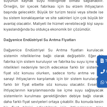
suyunun kaynak suyu niteliğinde olması sağlanabilir.
Örneğin, bir içecek fabrikası için bu elzem ihtiyaçların
başında gelecektir. Büyük bir turizm tesisi veya sitede ise
bu sistem konaklayanlar ve site sakinleri için çok büyük bir
avantaj olacaktır. Maliyeti ile hizmet verebileceği kişi sayısı
kıyaslandığında bu oldukça ekonomik bir çözümdür.
Dağyenice Endüstriyel Su Arıtma Fiyatları
Dağyenice Endüstriyel Su Arıtma fiyatları kurulacak
sistemin niteliklerine bağlı olarak değişebilir. Eğer bir
T
fabrika için sistem kuruluyor ve fabrika bu suyu içme suyu
nitelikleri nedeniyle tercih edecekse farklı bir sistem ve
fiyat söz konusu olurken, sadece tortu arıtma ve ağır
sanayi ihtiyaçlarını karşılamak için bir sistem kurulacaksa
farklı bir fiyat elbette söz konusu olacaktır. Evsel su
ihtiyaçlarının karşılanmasında ise içme suyu sağlayacak
sistemlerin kurulması gerektiğinden debiye bağlı olarak
daha farklı fiyat seviyeleri ortaya çıkabilir. Bu konuda kesin