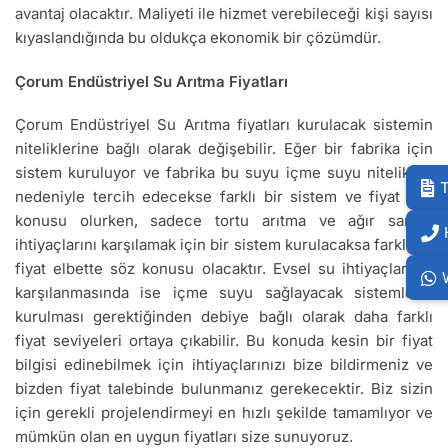
avantaj olacaktır. Maliyeti ile hizmet verebileceği kişi sayısı
kıyaslandığında bu oldukça ekonomik bir çözümdür.
Çorum Endüstriyel Su Arıtma Fiyatları
Çorum Endüstriyel Su Arıtma fiyatları kurulacak sistemin
niteliklerine bağlı olarak değişebilir. Eğer bir fabrika için
sistem kuruluyor ve fabrika bu suyu içme suyu nitelikleri
T
nedeniyle tercih edecekse farklı bir sistem ve fiyat söz
konusu olurken, sadece tortu arıtma ve ağır sanayi
ihtiyaçlarını karşılamak için bir sistem kurulacaksa farklı bir
fiyat elbette söz konusu olacaktır. Evsel su ihtiyaçlarının
karşılanmasında ise içme suyu sağlayacak sistemlerin
kurulması gerektiğinden debiye bağlı olarak daha farklı
fiyat seviyeleri ortaya çıkabilir. Bu konuda kesin bir fiyat
bilgisi edinebilmek için ihtiyaçlarınızı bize bildirmeniz ve
bizden fiyat talebinde bulunmanız gerekecektir. Biz sizin
için gerekli projelendirmeyi en hızlı şekilde tamamlıyor ve
mümkün olan en uygun fiyatları size sunuyoruz.