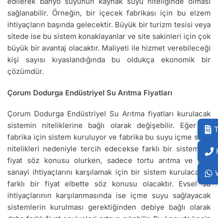
edilerek banyo suyunun kaynak suyu niteliğinde olması
sağlanabilir. Örneğin, bir içecek fabrikası için bu elzem
ihtiyaçların başında gelecektir. Büyük bir turizm tesisi veya
sitede ise bu sistem konaklayanlar ve site sakinleri için çok
büyük bir avantaj olacaktır. Maliyeti ile hizmet verebileceği
kişi sayısı kıyaslandığında bu oldukça ekonomik bir
çözümdür.
Çorum Dodurga Endüstriyel Su Arıtma Fiyatları
Çorum Dodurga Endüstriyel Su Arıtma fiyatları kurulacak
sistemin niteliklerine bağlı olarak değişebilir. Eğer bir
T
fabrika için sistem kuruluyor ve fabrika bu suyu içme suyu
nitelikleri nedeniyle tercih edecekse farklı bir sistem ve
fiyat söz konusu olurken, sadece tortu arıtma ve ağır
sanayi ihtiyaçlarını karşılamak için bir sistem kurulacaksa
farklı bir fiyat elbette söz konusu olacaktır. Evsel su
ihtiyaçlarının karşılanmasında ise içme suyu sağlayacak
sistemlerin kurulması gerektiğinden debiye bağlı olarak