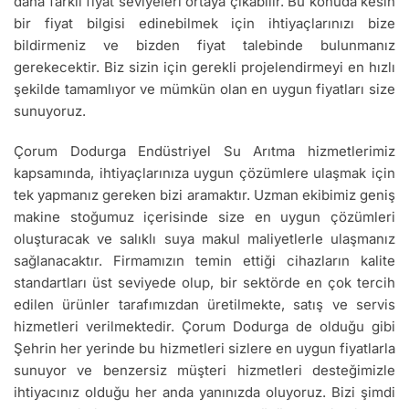
daha farklı fiyat seviyeleri ortaya çıkabilir. Bu konuda kesin
bir fiyat bilgisi edinebilmek için ihtiyaçlarınızı bize
bildirmeniz ve bizden fiyat talebinde bulunmanız
gerekecektir. Biz sizin için gerekli projelendirmeyi en hızlı
şekilde tamamlıyor ve mümkün olan en uygun fiyatları size
sunuyoruz.
Çorum Dodurga Endüstriyel Su Arıtma hizmetlerimiz
kapsamında, ihtiyaçlarınıza uygun çözümlere ulaşmak için
tek yapmanız gereken bizi aramaktır. Uzman ekibimiz geniş
makine stoğumuz içerisinde size en uygun çözümleri
oluşturacak ve salıklı suya makul maliyetlerle ulaşmanız
sağlanacaktır. Firmamızın temin ettiği cihazların kalite
standartları üst seviyede olup, bir sektörde en çok tercih
edilen ürünler tarafımızdan üretilmekte, satış ve servis
hizmetleri verilmektedir. Çorum Dodurga de olduğu gibi
Şehrin her yerinde bu hizmetleri sizlere en uygun fiyatlarla
sunuyor ve benzersiz müşteri hizmetleri desteğimizle
ihtiyacınız olduğu her anda yanınızda oluyoruz. Bizi şimdi