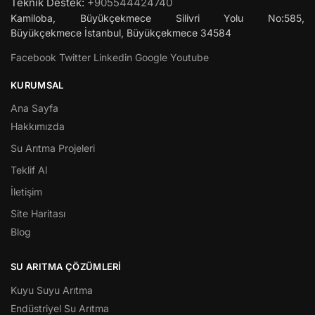
Teknik Destek:
+905544424740
Kamiloba, Büyükçekmece Silivri Yolu No:585,
Büyükçekmece
İstanbul
,
Büyükçekmece
34584
Facebook
Twitter
Linkedin
Google
Youtube
KURUMSAL
Ana Sayfa
Hakkımızda
Su Arıtma Projeleri
Teklif Al
İletişim
Site Haritası
Blog
SU ARITMA ÇÖZÜMLERI
Kuyu Suyu Arıtma
Endüstriyel Su Arıtma