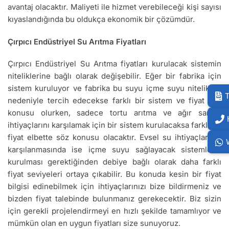
avantaj olacaktır. Maliyeti ile hizmet verebileceği kişi sayısı
kıyaslandığında bu oldukça ekonomik bir çözümdür.
Çırpıcı Endüstriyel Su Arıtma Fiyatları
Çırpıcı Endüstriyel Su Arıtma fiyatları kurulacak sistemin
niteliklerine bağlı olarak değişebilir. Eğer bir fabrika için
sistem kuruluyor ve fabrika bu suyu içme suyu nitelikleri
T
nedeniyle tercih edecekse farklı bir sistem ve fiyat söz
konusu olurken, sadece tortu arıtma ve ağır sanayi
ihtiyaçlarını karşılamak için bir sistem kurulacaksa farklı bir
fiyat elbette söz konusu olacaktır. Evsel su ihtiyaçlarının
karşılanmasında ise içme suyu sağlayacak sistemlerin
kurulması gerektiğinden debiye bağlı olarak daha farklı
fiyat seviyeleri ortaya çıkabilir. Bu konuda kesin bir fiyat
bilgisi edinebilmek için ihtiyaçlarınızı bize bildirmeniz ve
bizden fiyat talebinde bulunmanız gerekecektir. Biz sizin
için gerekli projelendirmeyi en hızlı şekilde tamamlıyor ve
mümkün olan en uygun fiyatları size sunuyoruz.