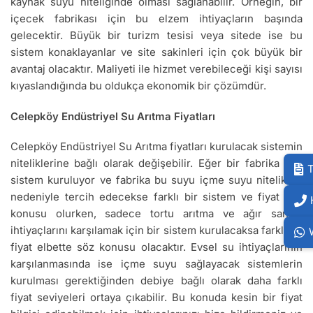
kaynak suyu niteliğinde olması sağlanabilir. Örneğin, bir
içecek fabrikası için bu elzem ihtiyaçların başında
gelecektir. Büyük bir turizm tesisi veya sitede ise bu
sistem konaklayanlar ve site sakinleri için çok büyük bir
avantaj olacaktır. Maliyeti ile hizmet verebileceği kişi sayısı
kıyaslandığında bu oldukça ekonomik bir çözümdür.
Celepköy Endüstriyel Su Arıtma Fiyatları
Celepköy Endüstriyel Su Arıtma fiyatları kurulacak sistemin
niteliklerine bağlı olarak değişebilir. Eğer bir fabrika için
T
sistem kuruluyor ve fabrika bu suyu içme suyu nitelikleri
nedeniyle tercih edecekse farklı bir sistem ve fiyat söz
konusu olurken, sadece tortu arıtma ve ağır sanayi
ihtiyaçlarını karşılamak için bir sistem kurulacaksa farklı bir
fiyat elbette söz konusu olacaktır. Evsel su ihtiyaçlarının
karşılanmasında ise içme suyu sağlayacak sistemlerin
kurulması gerektiğinden debiye bağlı olarak daha farklı
fiyat seviyeleri ortaya çıkabilir. Bu konuda kesin bir fiyat