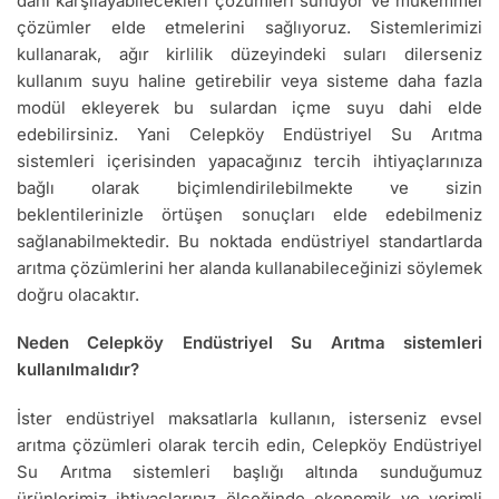
dahi karşılayabilecekleri çözümleri sunuyor ve mükemmel
çözümler elde etmelerini sağlıyoruz. Sistemlerimizi
kullanarak, ağır kirlilik düzeyindeki suları dilerseniz
kullanım suyu haline getirebilir veya sisteme daha fazla
modül ekleyerek bu sulardan içme suyu dahi elde
edebilirsiniz. Yani Celepköy Endüstriyel Su Arıtma
sistemleri içerisinden yapacağınız tercih ihtiyaçlarınıza
bağlı olarak biçimlendirilebilmekte ve sizin
beklentilerinizle örtüşen sonuçları elde edebilmeniz
sağlanabilmektedir. Bu noktada endüstriyel standartlarda
arıtma çözümlerini her alanda kullanabileceğinizi söylemek
doğru olacaktır.
Neden Celepköy Endüstriyel Su Arıtma sistemleri
kullanılmalıdır?
İster endüstriyel maksatlarla kullanın, isterseniz evsel
arıtma çözümleri olarak tercih edin, Celepköy Endüstriyel
Su Arıtma sistemleri başlığı altında sunduğumuz
ürünlerimiz ihtiyaçlarınız ölçeğinde ekonomik ve verimli