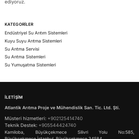
ediyoruz.
KATEGORILER
Endüstriyel Su Arıtım Sistemleri
Kuyu Suyu Arıtma Sistemleri
Su Arıtma Servisi
Su Arıtma Sistemleri
Su Yumuşatma Sistemleri
İLETIŞIM
Atlantik Arıtma Proje ve Mühendislik San. Tic. Ltd. Şti.
Müsteri hizmetleri:
+902125414740
Teknik Destek:
+905544424740
Kamiloba, Büyükçekmece Silivri Yolu No:585,
Büyükçekmece
İstanbul
,
Büyükçekmece
34584