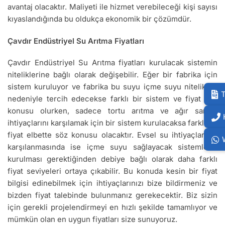
avantaj olacaktır. Maliyeti ile hizmet verebileceği kişi sayısı
kıyaslandığında bu oldukça ekonomik bir çözümdür.
Çavdır Endüstriyel Su Arıtma Fiyatları
Çavdır Endüstriyel Su Arıtma fiyatları kurulacak sistemin
niteliklerine bağlı olarak değişebilir. Eğer bir fabrika için
sistem kuruluyor ve fabrika bu suyu içme suyu nitelikleri
T
nedeniyle tercih edecekse farklı bir sistem ve fiyat söz
konusu olurken, sadece tortu arıtma ve ağır sanayi
ihtiyaçlarını karşılamak için bir sistem kurulacaksa farklı bir
fiyat elbette söz konusu olacaktır. Evsel su ihtiyaçlarının
karşılanmasında ise içme suyu sağlayacak sistemlerin
kurulması gerektiğinden debiye bağlı olarak daha farklı
fiyat seviyeleri ortaya çıkabilir. Bu konuda kesin bir fiyat
bilgisi edinebilmek için ihtiyaçlarınızı bize bildirmeniz ve
bizden fiyat talebinde bulunmanız gerekecektir. Biz sizin
için gerekli projelendirmeyi en hızlı şekilde tamamlıyor ve
mümkün olan en uygun fiyatları size sunuyoruz.