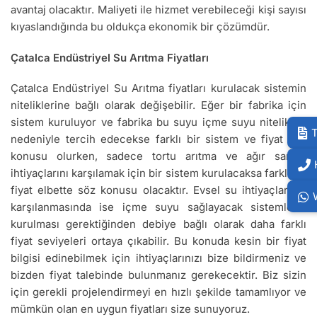
avantaj olacaktır. Maliyeti ile hizmet verebileceği kişi sayısı
kıyaslandığında bu oldukça ekonomik bir çözümdür.
Çatalca Endüstriyel Su Arıtma Fiyatları
Çatalca Endüstriyel Su Arıtma fiyatları kurulacak sistemin
niteliklerine bağlı olarak değişebilir. Eğer bir fabrika için
sistem kuruluyor ve fabrika bu suyu içme suyu nitelikleri
T
nedeniyle tercih edecekse farklı bir sistem ve fiyat söz
konusu olurken, sadece tortu arıtma ve ağır sanayi
ihtiyaçlarını karşılamak için bir sistem kurulacaksa farklı bir
fiyat elbette söz konusu olacaktır. Evsel su ihtiyaçlarının
karşılanmasında ise içme suyu sağlayacak sistemlerin
kurulması gerektiğinden debiye bağlı olarak daha farklı
fiyat seviyeleri ortaya çıkabilir. Bu konuda kesin bir fiyat
bilgisi edinebilmek için ihtiyaçlarınızı bize bildirmeniz ve
bizden fiyat talebinde bulunmanız gerekecektir. Biz sizin
için gerekli projelendirmeyi en hızlı şekilde tamamlıyor ve
mümkün olan en uygun fiyatları size sunuyoruz.