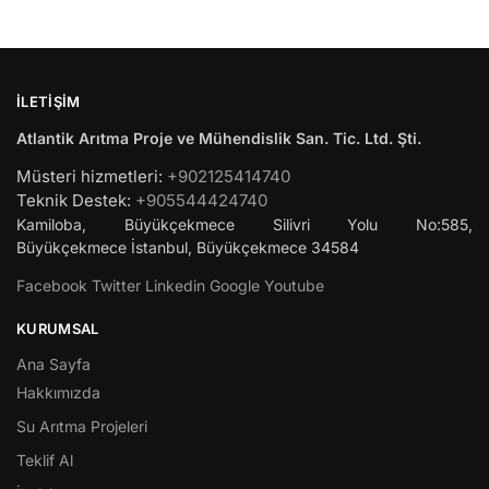
İLETIŞIM
Atlantik Arıtma Proje ve Mühendislik San. Tic. Ltd. Şti.
Müsteri hizmetleri:
+902125414740
Teknik Destek:
+905544424740
Kamiloba, Büyükçekmece Silivri Yolu No:585,
Büyükçekmece
İstanbul
,
Büyükçekmece
34584
Facebook
Twitter
Linkedin
Google
Youtube
KURUMSAL
Ana Sayfa
Hakkımızda
Su Arıtma Projeleri
Teklif Al