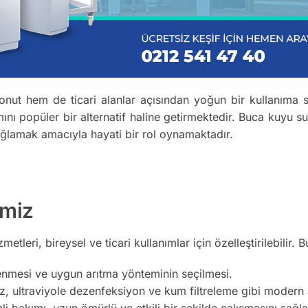
nut hem de ticari alanlar açısından yoğun bir kullanıma sa
nı popüler bir alternatif haline getirmektedir. Buca kuyu suy
sağlamak amacıyla hayati bir rol oynamaktadır.
imiz
metleri, bireysel ve ticari kullanımlar için özelleştirilebilir. B
enmesi ve uygun arıtma yönteminin seçilmesi.
 ultraviyole dezenfeksiyon ve kum filtreleme gibi modern ar
i bakımı, uzun ömürlü ve etkili bir şekilde çalışmasını sağla