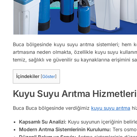
Buca bölgesinde kuyu suyu arıtma sistemleri; hem ko
artmasına neden olmakta, özellikle kuyu suyu kullanımı
temiz, sağlıklı ve güvenilir su kaynaklarına erişimini 
İçindekiler
[
Göster
]
Kuyu Suyu Arıtma Hizmetler
Buca Buca bölgesinde verdiğimiz
kuyu suyu arıtma
hiz
Kapsamlı Su Analizi:
Kuyu suyunun içeriğinin belirl
Modern Arıtma Sistemlerinin Kurulumu:
Ters osmoz,
Düzenli Bakım ve Servis:
Arıtma sistemlerinin düzenl