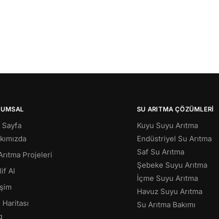
RUMSAL
SU ARITMA ÇÖZÜMLERI
 Sayfa
Kuyu Suyu Arıtma
kımızda
Endüstriyel Su Arıtma
Saf Su Arıtma
Arıtma Projeleri
Şebeke Suyu Arıtma
if Al
İçme Suyu Arıtma
işim
Havuz Suyu Arıtma
 Haritası
Su Arıtma Bakımı
g