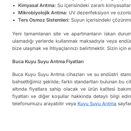
Kimyasal Arıtma:
Su içerisindeki zararlı kimyasallar
Mikrobiyolojik Arıtma:
UV dezenfeksiyon ve ozonlama
Ters Osmoz Sistemleri:
Suyun içerisindeki çözünmüş k
Yeni tamamlanan site ve apartmanların iskan durum
ulamadığı yerlerde kullanmak maksadıyla veya endüst
bize ulaşmak ve ihtiyaçlarınızı belirtmektir. Sizin iç
Buca Kuyu Suyu Arıtma Fiyatları
Buca Kuyu Suyu Arıtma cihazları ve su endüstri stand
bahsettiğimiz şekilde; farklı standartları bulunan bu cih
altında fiyatlara sahip olacak ve ürün kalitesi bak
fiyatları ve diğer koşullar hakkında detaylı bilgi e
telefonumuzu arayabilir veya
Kuyu Suyu Arıtma
sayfam