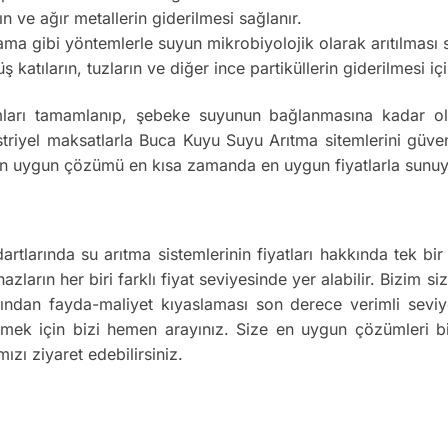
ın ve ağır metallerin giderilmesi sağlanır.
 gibi yöntemlerle suyun mikrobiyolojik olarak arıtılması s
atıların, tuzların ve diğer ince partiküllerin giderilmesi için
ları tamamlanıp, şebeke suyunun bağlanmasına kadar olan
riyel maksatlarla Buca Kuyu Suyu Arıtma sitemlerini güvenl
in en uygun çözümü en kısa zamanda en uygun fiyatlarla sunu
artlarında su arıtma sistemlerinin fiyatları hakkında tek
azların her biri farklı fiyat seviyesinde yer alabilir. Bizim 
ımından fayda-maliyet kıyaslaması son derece verimli sevi
dinmek için bizi hemen arayınız. Size en uygun çözümleri 
ızı ziyaret edebilirsiniz.