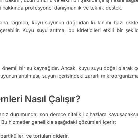
i hakkında profesyonel danışmanlık ve teknik destek.
ına rağmen, kuyu suyunun doğrudan kullanımı bazı riskler t
 içerebilir. Kuyu suyu arıtma, bu kirleticileri etkili bir şe
nemli bir su kaynağıdır. Ancak, kuyu suyu doğal olarak çeşitl
yunun arıtılması, suyun içerisindeki zararlı mikroorganizmala
leri Nasıl Çalışır?
ız durumunda, son derece nitelikli cihazlara kavuşacaksını
r. Bu hizmetler genellikle aşağıdaki çözümleri içerir:
tikülleri ve tortuları giderir.