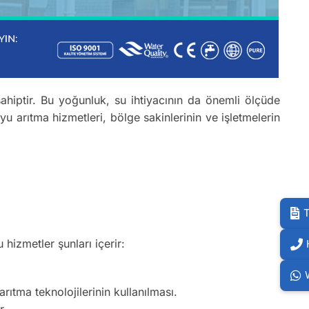
hiptir. Bu yoğunluk, su ihtiyacının da önemli ölçüde
u arıtma hizmetleri, bölge sakinlerinin ve işletmelerin
T
u hizmetler şunları içerir:
ıtma teknolojilerinin kullanılması.
r.