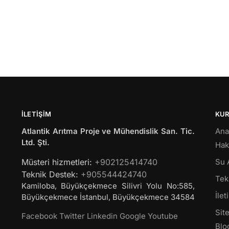
İLETIŞIM
KU
Atlantik Arıtma Proje ve Mühendislik San. Tic.
Ana
Ltd. Şti.
Hak
Müsteri hizmetleri:
+902125414740
Su 
Teknik Destek:
+905544424740
Tekl
Kamiloba, Büyükçekmece Silivri Yolu No:585,
İlet
Büyükçekmece
İstanbul
,
Büyükçekmece
34584
Site
Facebook
Twitter
Linkedin
Google
Youtube
Blo