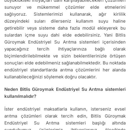
büyüklükteki ihtiyaçları dahi karşılayabilecekleri çözümleri
sunuyor ve mükemmel çözümler elde etmelerini
sağlıyoruz. Sistemlerimizi kullanarak, ağır kirlilik
düzeyindeki suları dilerseniz kullanım suyu haline
getirebilir veya sisteme daha fazla modül ekleyerek bu
sulardan içme suyu dahi elde edebilirsiniz. Yani Bitlis
Güroymak Endüstriyel Su Arıtma sistemleri içerisinden
yapacağınız tercih ihtiyaçlarınıza bağlı olarak
biçimlendirilebilmekte ve sizin beklentilerinizle örtüşen
sonuçları elde edebilmeniz sağlanabilmektedir. Bu noktada
endüstriyel standartlarda arıtma çözümlerini her alanda
kullanabileceğinizi söylemek doğru olacaktır.
Neden Bitlis Güroymak Endüstriyel Su Arıtma sistemleri
kullanılmalıdır?
İster endüstriyel maksatlarla kullanın, isterseniz evsel
arıtma çözümleri olarak tercih edin, Bitlis Güroymak
Endüstriyel Su Arıtma sistemleri başlığı altında
sunduğumuz ürünlerimiz ihtiyaçlarınız ölçeğinde