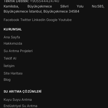
Teknik Destek:
+905544424740
Kamiloba, Büyükçekmece Silivri Yolu No:585,
Büyükçekmece
İstanbul
,
Büyükçekmece
34584
Facebook
Twitter
Linkedin
Google
Youtube
KURUMSAL
Ana Sayfa
Hakkımızda
Su Arıtma Projeleri
Teklif Al
İletişim
Site Haritası
Blog
SU ARITMA ÇÖZÜMLERI
Kuyu Suyu Arıtma
Endüstriyel Su Arıtma