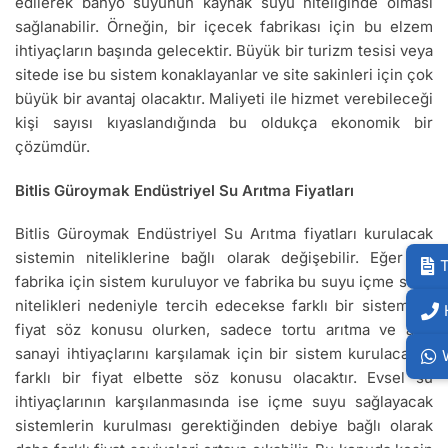
edilerek banyo suyunun kaynak suyu niteliğinde olması
sağlanabilir. Örneğin, bir içecek fabrikası için bu elzem
ihtiyaçların başında gelecektir. Büyük bir turizm tesisi veya
sitede ise bu sistem konaklayanlar ve site sakinleri için çok
büyük bir avantaj olacaktır. Maliyeti ile hizmet verebileceği
kişi sayısı kıyaslandığında bu oldukça ekonomik bir
çözümdür.
Bitlis Güroymak Endüstriyel Su Arıtma Fiyatları
Bitlis Güroymak Endüstriyel Su Arıtma fiyatları kurulacak
sistemin niteliklerine bağlı olarak değişebilir. Eğer bir
T
fabrika için sistem kuruluyor ve fabrika bu suyu içme suyu
nitelikleri nedeniyle tercih edecekse farklı bir sistem ve
fiyat söz konusu olurken, sadece tortu arıtma ve ağır
sanayi ihtiyaçlarını karşılamak için bir sistem kurulacaksa
farklı bir fiyat elbette söz konusu olacaktır. Evsel su
ihtiyaçlarının karşılanmasında ise içme suyu sağlayacak
sistemlerin kurulması gerektiğinden debiye bağlı olarak