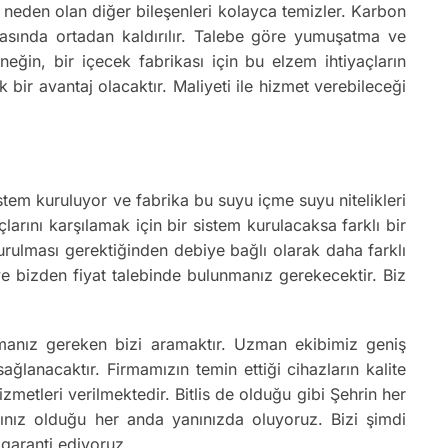
a neden olan diğer bileşenleri kolayca temizler. Karbon
fhasında ortadan kaldırılır. Talebe göre yumuşatma ve
eğin, bir içecek fabrikası için bu elzem ihtiyaçların
 bir avantaj olacaktır. Maliyeti ile hizmet verebileceği
 sistem kuruluyor ve fabrika bu suyu içme suyu nitelikleri
larını karşılamak için bir sistem kurulacaksa farklı bir
kurulması gerektiğinden debiye bağlı olarak daha farklı
z ve bizden fiyat talebinde bulunmanız gerekecektir. Biz
pmanız gereken bizi aramaktır. Uzman ekibimiz geniş
lanacaktır. Firmamızın temin ettiği cihazların kalite
izmetleri verilmektedir. Bitlis de olduğu gibi Şehrin her
cınız olduğu her anda yanınızda oluyoruz. Bizi şimdi
 garanti ediyoruz.