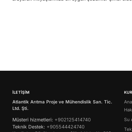
İLETIŞIM
KU
Atlantik Arıtma Proje ve Mühendislik San. Tic.
Ana
Ltd. Şti.
Hak
Müsteri hizmetleri:
+902125414740
Su 
Teknik Destek:
+905544424740
Tekl