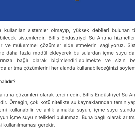
e kullanılan sistemler olmayıp, yüksek debileri bulunan tü
ilecek sistemlerdir. Bitlis Endüstriyel Su Arıtma hizmetl
yor ve mükemmel çözümler elde etmelerini sağlıyoruz. Sistem
teme daha fazla modül ekleyerek bu sulardan içme suyu dahi 
larınıza bağlı olarak biçimlendirilebilmekte ve sizin be
rda arıtma çözümlerini her alanda kullanabileceğinizi söyle
malıdır?
l arıtma çözümleri olarak tercih edin, Bitlis Endüstriyel Su 
ir. Örneğin, çok kötü nitelikte su kaynaklarından temin yap
stemi kullanabilir ve anlık almakta suyun, içme suyu standa
suyun içme suyu nitelikleri bulunmaz. Buna bağlı olarak arı
hi kullanılmaması gerekir.