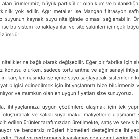
er alan ürünlerimiz, büyük partiküller olan kum ve bulanıklığ
etkinlik yok edilir. Ağır metaller ise Mangan filtrasyon sa
o suyunun kaynak suyu niteliğinde olması sağlanabilir. Örn
 ise bu sistem konaklayanlar ve site sakinleri için çok büyük
çözümdür.
 niteliklerine bağlı olarak değişebilir. Eğer bir fabrika için
z konusu olurken, sadece tortu arıtma ve ağır sanayi ihtiyaç
rının karşılanmasında ise içme suyu sağlayacak sistemlerin 
fiyat bilgisi edinebilmek için ihtiyaçlarınızı bize bildirmeni
mamlıyor ve mümkün olan en uygun fiyatları size sunuyoruz.
nda, ihtiyaçlarınıza uygun çözümlere ulaşmak için tek ya
luşturacak ve salıklı suya makul maliyetlerle ulaşmanız sağ
ih edilen ürünler tarafımızdan üretilmekte, satış ve servis h
unuyor ve benzersiz müşteri hizmetleri desteğimizle ihtiya
 edin. Fiyat ve performans kıyaslamasında azami verimliliği