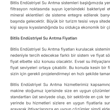
Bitlis Endüstriyel Su Arıtma sistemleri başlığımızda y
filtrasyon noktasında suyun içerisindeki bakteriyel 
mineral eklentileri de sisteme entegre edilerek bany
başında gelecektir. Büyük bir turizm tesisi veya sitede
kişi sayısı kıyaslandığında bu oldukça ekonomik bir 
Bitlis Endüstriyel Su Arıtma Fiyatları
Bitlis Endüstriyel Su Arıtma fiyatları kurulacak sistemin
nedeniyle tercih edecekse farklı bir sistem ve fiyat sö
fiyat elbette söz konusu olacaktır. Evsel su ihtiyaçla
fiyat seviyeleri ortaya çıkabilir. Bu konuda kesin bir 
sizin için gerekli projelendirmeyi en hızlı şekilde ta
Bitlis Endüstriyel Su Arıtma hizmetlerimiz kapsamı
makine stoğumuz içerisinde size en uygun çözümleri o
standartları üst seviyede olup, bir sektörde en çok terc
yerinde bu hizmetleri sizlere en uygun fiyatlarla s
arayarak ihtiyaçlarınıza en uygun çözümler şimdi elde