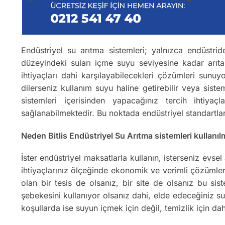
Endüstriyel su arıtma sistemleri; yalnızca endüstrid
düzeyindeki suları içme suyu seviyesine kadar arıtab
ihtiyaçları dahi karşılayabilecekleri çözümleri sunu
dilerseniz kullanım suyu haline getirebilir veya sis
sistemleri içerisinden yapacağınız tercih ihtiyaç
sağlanabilmektedir. Bu noktada endüstriyel standartla
Neden Bitlis Endüstriyel Su Arıtma sistemleri kullanıl
İster endüstriyel maksatlarla kullanın, isterseniz evse
ihtiyaçlarınız ölçeğinde ekonomik ve verimli çözümlerd
olan bir tesis de olsanız, bir site de olsanız bu si
şebekesini kullanıyor olsanız dahi, elde edeceğiniz 
koşullarda ise suyun içmek için değil, temizlik için da