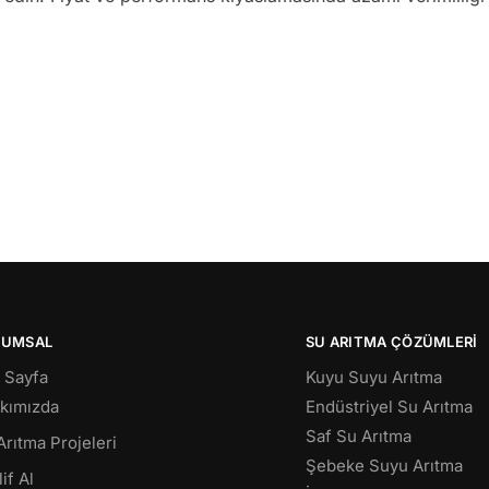
RUMSAL
SU ARITMA ÇÖZÜMLERI
 Sayfa
Kuyu Suyu Arıtma
kımızda
Endüstriyel Su Arıtma
Saf Su Arıtma
Arıtma Projeleri
Şebeke Suyu Arıtma
if Al