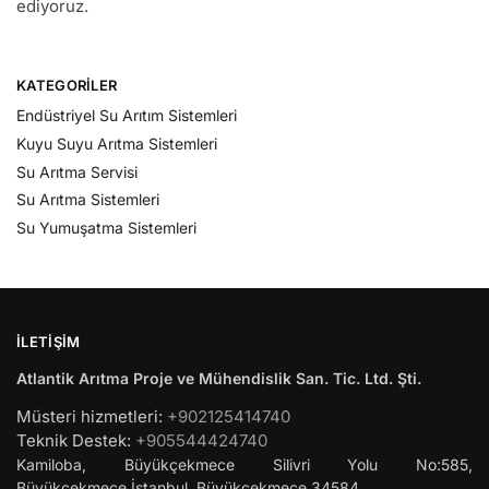
ediyoruz.
KATEGORILER
Endüstriyel Su Arıtım Sistemleri
Kuyu Suyu Arıtma Sistemleri
Su Arıtma Servisi
Su Arıtma Sistemleri
Su Yumuşatma Sistemleri
İLETIŞIM
Atlantik Arıtma Proje ve Mühendislik San. Tic. Ltd. Şti.
Müsteri hizmetleri:
+902125414740
Teknik Destek:
+905544424740
Kamiloba, Büyükçekmece Silivri Yolu No:585,
Büyükçekmece
İstanbul
,
Büyükçekmece
34584