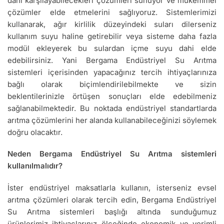
dahi karşılayabilecekleri çözümleri sunuyor ve mükemmel
çözümler elde etmelerini sağlıyoruz. Sistemlerimizi
kullanarak, ağır kirlilik düzeyindeki suları dilerseniz
kullanım suyu haline getirebilir veya sisteme daha fazla
modül ekleyerek bu sulardan içme suyu dahi elde
edebilirsiniz. Yani Bergama Endüstriyel Su Arıtma
sistemleri içerisinden yapacağınız tercih ihtiyaçlarınıza
bağlı olarak biçimlendirilebilmekte ve sizin
beklentilerinizle örtüşen sonuçları elde edebilmeniz
sağlanabilmektedir. Bu noktada endüstriyel standartlarda
arıtma çözümlerini her alanda kullanabileceğinizi söylemek
doğru olacaktır.
Neden Bergama Endüstriyel Su Arıtma sistemleri
kullanılmalıdır?
İster endüstriyel maksatlarla kullanın, isterseniz evsel
arıtma çözümleri olarak tercih edin, Bergama Endüstriyel
Su Arıtma sistemleri başlığı altında sunduğumuz
ürünlerimiz ihtiyaçlarınız ölçeğinde ekonomik ve verimli