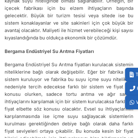
kaynak suyu niteliğinde olması sağlanabilir. Örneğin, bir
içecek fabrikası için bu elzem ihtiyaçların başında
gelecektir. Büyük bir turizm tesisi veya sitede ise bu
sistem konaklayanlar ve site sakinleri için çok büyük bir
avantaj olacaktır. Maliyeti ile hizmet verebileceği kişi sayısı
kıyaslandığında bu oldukça ekonomik bir çözümdür.
Bergama Endüstriyel Su Arıtma Fiyatları
Bergama Endüstriyel Su Arıtma fiyatları kurulacak sistemin
niteliklerine bağlı olarak değişebilir. Eğer bir fabrika için
T
sistem kuruluyor ve fabrika bu suyu içme suyu nitelikleri
nedeniyle tercih edecekse farklı bir sistem ve fiyat söz
konusu olurken, sadece tortu arıtma ve ağır sanayi
ihtiyaçlarını karşılamak için bir sistem kurulacaksa farklı bir
fiyat elbette söz konusu olacaktır. Evsel su ihtiyaçlarının
karşılanmasında ise içme suyu sağlayacak sistemlerin
kurulması gerektiğinden debiye bağlı olarak daha farklı
fiyat seviyeleri ortaya çıkabilir. Bu konuda kesin bir fiyat