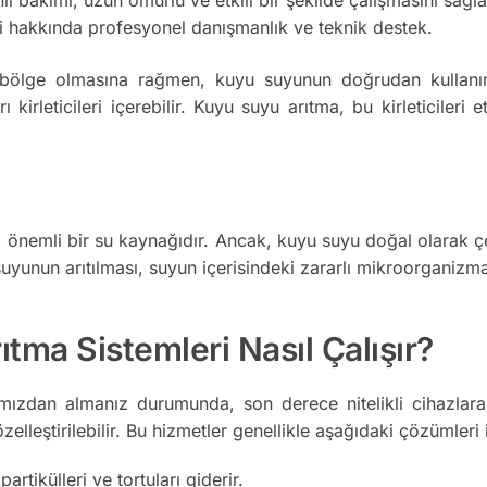
i hakkında profesyonel danışmanlık ve teknik destek.
ölge olmasına rağmen, kuyu suyunun doğrudan kullanımı ba
irleticileri içerebilir. Kuyu suyu arıtma, bu kirleticileri e
nemli bir su kaynağıdır. Ancak, kuyu suyu doğal olarak çeşitl
yunun arıtılması, suyun içerisindeki zararlı mikroorganizmala
ma Sistemleri Nasıl Çalışır?
ızdan almanız durumunda, son derece nitelikli cihazlara
zelleştirilebilir. Bu hizmetler genellikle aşağıdaki çözümleri i
tikülleri ve tortuları giderir.