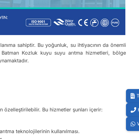
anıma sahiptir. Bu yoğunluk, su ihtiyacının da önemli
r. Batman Kozluk kuyu suyu arıtma hizmetleri, bölge
oynamaktadır.
T
 özelleştirilebilir. Bu hizmetler şunları içerir:
ıtma teknolojilerinin kullanılması.
r.