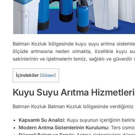
Batman Kozluk bölgesinde kuyu suyu arıtma sistemleri
ölçüde artmasına neden olmakta, özellikle kuyu suy
sakinlerinin ve işletmelerin temiz, sağlıklı ve güvenil
İçindekiler
[
Göster
]
Kuyu Suyu Arıtma Hizmetler
Batman Kozluk Batman Kozluk bölgesinde verdiğimiz
Kapsamlı Su Analizi:
Kuyu suyunun içeriğinin belirl
Modern Arıtma Sistemlerinin Kurulumu:
Ters osmoz,
Düzenli Bakım ve Servis:
Arıtma sistemlerinin düzenl