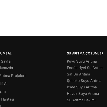
RUMSAL
SU ARITMA ÇÖZÜMLERI
 Sayfa
Kuyu Suyu Arıtma
kımızda
Endüstriyel Su Arıtma
Saf Su Arıtma
Arıtma Projeleri
Şebeke Suyu Arıtma
if Al
İçme Suyu Arıtma
işim
Havuz Suyu Arıtma
 Haritası
Su Arıtma Bakımı
g