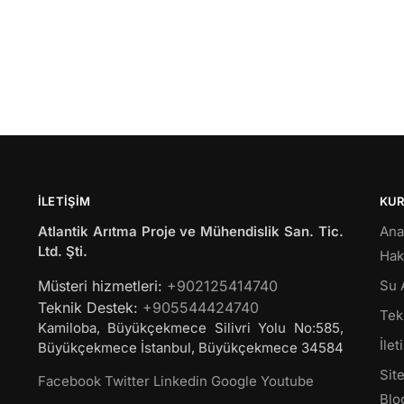
İLETIŞIM
KU
Atlantik Arıtma Proje ve Mühendislik San. Tic.
Ana
Ltd. Şti.
Hak
Müsteri hizmetleri:
+902125414740
Su 
Teknik Destek:
+905544424740
Tekl
Kamiloba, Büyükçekmece Silivri Yolu No:585,
İlet
Büyükçekmece
İstanbul
,
Büyükçekmece
34584
Site
Facebook
Twitter
Linkedin
Google
Youtube
Blo