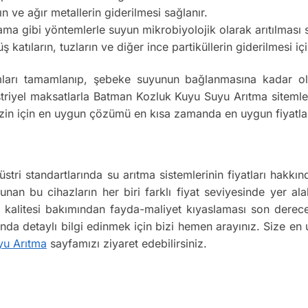
ın ve ağır metallerin giderilmesi sağlanır.
 gibi yöntemlerle suyun mikrobiyolojik olarak arıtılması s
atıların, tuzların ve diğer ince partiküllerin giderilmesi için
ları tamamlanıp, şebeke suyunun bağlanmasına kadar olan
iyel maksatlarla Batman Kozluk Kuyu Suyu Arıtma sitemleri
 Sizin için en uygun çözümü en kısa zamanda en uygun fiyatla
tri standartlarında su arıtma sistemlerinin fiyatları hak
lunan bu cihazların her biri farklı fiyat seviyesinde yer ala
ün kalitesi bakımından fayda-maliyet kıyaslaması son dere
kında detaylı bilgi edinmek için bizi hemen arayınız. Size en
yu Arıtma
sayfamızı ziyaret edebilirsiniz.