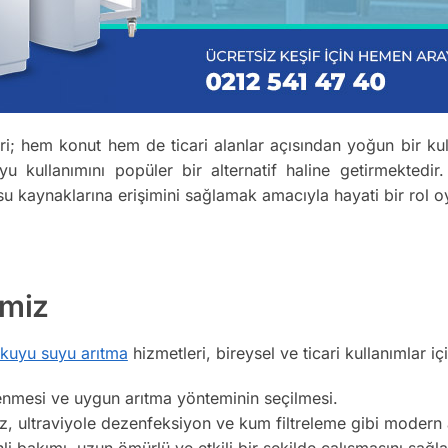
; hem konut hem de ticari alanlar açısından yoğun bir kull
u kullanımını popüler bir alternatif haline getirmektedi
ir su kaynaklarına erişimini sağlamak amacıyla hayati bir rol 
imiz
kuyu suyu arıtma
hizmetleri, bireysel ve ticari kullanımlar için
enmesi ve uygun arıtma yönteminin seçilmesi.
 ultraviyole dezenfeksiyon ve kum filtreleme gibi modern ar
i bakımı, uzun ömürlü ve etkili bir şekilde çalışmasını sağla