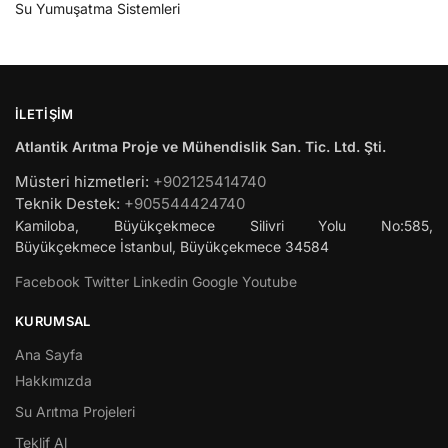
Su Yumuşatma Sistemleri
İLETIŞIM
Atlantik Arıtma Proje ve Mühendislik San. Tic. Ltd. Şti.
Müsteri hizmetleri:
+902125414740
Teknik Destek:
+905544424740
Kamiloba, Büyükçekmece Silivri Yolu No:585,
Büyükçekmece
İstanbul
,
Büyükçekmece
34584
Facebook
Twitter
Linkedin
Google
Youtube
KURUMSAL
Ana Sayfa
Hakkımızda
Su Arıtma Projeleri
Teklif Al