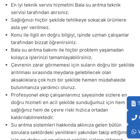
En iyi teknik servis hizmetini Bala su arıtma teknik
servisi tarafından alırsınız.
Sağlığınızı hiçbir şekilde tehlikeye sokacak ürünlere
asla yer verilmez.
Konu ile ilgili en doğru bilgiyi, işinde uzman çalışanlar
tarafından bizzat öğrenirsiniz.
Bala su arıtma bakımı ile hiçbir problem yaşamadan
kolayca işlerinizi tamamlayabilirsiniz.
Çevrenin zarar görmemesi için suların doğru bir şekilde
arıtılması sırasında meydana gelebilecek olan
aksaklıklara çok hızlı bir şekilde hemen müdahalede
bulunmanıza yardımcı oluruz.
Profesyonel ekip çalışanlarımız sayesinde sizlere en
doğru hizmeti en acil şekilde sunduğumuz için hem
T
sağlığınız hem de çevre riski hızlıca ortadan
kaldırılabilmektedir.
Su arıtma sistemleri hakkında aklınıza gelen bütün
sorulara sektördeki yenilikleri yakından takip ettiğimiz
için en doğru ve en güncel şekilde sizlere aktarırız.