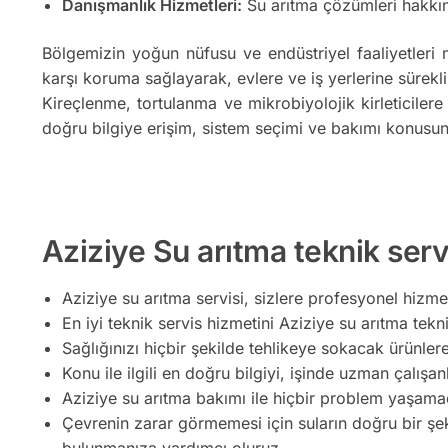
Danışmanlık Hizmetleri:
Su arıtma çözümleri hakkın
Bölgemizin yoğun nüfusu ve endüstriyel faaliyetleri 
karşı koruma sağlayarak, evlere ve iş yerlerine sürekli
Kireçlenme, tortulanma ve mikrobiyolojik kirleticilere
doğru bilgiye erişim, sistem seçimi ve bakımı konusun
Aziziye Su arıtma teknik servi
Aziziye su arıtma servisi, sizlere profesyonel hizmet
En iyi teknik servis hizmetini Aziziye su arıtma tekni
Sağlığınızı hiçbir şekilde tehlikeye sokacak ürünler
Konu ile ilgili en doğru bilgiyi, işinde uzman çalışan
Aziziye su arıtma bakımı ile hiçbir problem yaşamad
Çevrenin zarar görmemesi için suların doğru bir şe
bulunmanıza yardımcı oluruz.