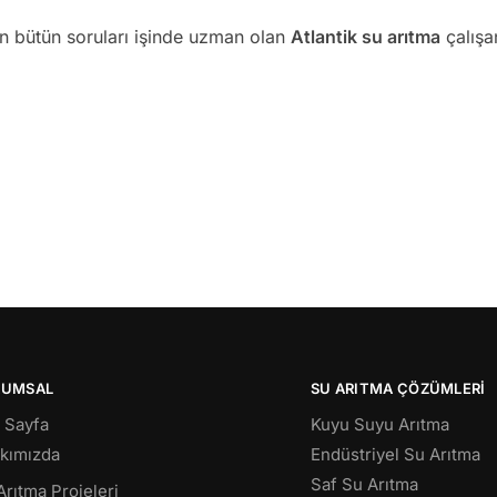
an bütün soruları işinde uzman olan
Atlantik su arıtma
çalışan
RUMSAL
SU ARITMA ÇÖZÜMLERI
 Sayfa
Kuyu Suyu Arıtma
kımızda
Endüstriyel Su Arıtma
Saf Su Arıtma
Arıtma Projeleri