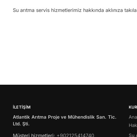
Su arıtma servis hizmetlerimiz hakkında aklınıza takıl
İLETIŞIM
KU
Atlantik Arıtma Proje ve Mühendislik San. Tic.
Ana
Ltd. Şti.
Hak
Müsteri hizmetleri:
+902125414740
Su 