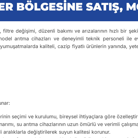
 filtre değişimi, düzenli bakımı ve arızalarının hızlı bir şek
odel arıtma cihazları ve deneyimli teknik personeli ile ev
 yumuşatmalarda kaliteli, cazip fiyatlı ürünlerin yanında, yete
unar:
inin seçimi ve kurulumu, bireysel ihtiyaçlara göre özelleştiril
arımı, su arıtma cihazlarının uzun ömürlü ve verimli çalışma
li aralıklarla değiştirilerek suyun kalitesi korunur.