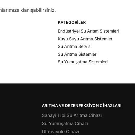
larımıza danışabilirsiniz.
KATEGORILER
Endüstriyel Su Arıtım Sistemleri
Kuyu Suyu Arıtma Sistemleri
Su Arıtma Servisi
Su Arıtma Sistemleri
Su Yumuşatma Sistemleri
ARITMA VE DEZENFEKSIYON CIHAZLARI
Sanayi Tipi Su Arıtma Cihazı
Su Yumuşatma Cihazı
Ultraviyole Cihazı