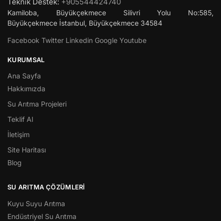
Teknik Destek:
+905544424740
Kamiloba, Büyükçekmece Silivri Yolu No:585,
Büyükçekmece
İstanbul
,
Büyükçekmece
34584
Facebook
Twitter
Linkedin
Google
Youtube
KURUMSAL
Ana Sayfa
Hakkımızda
Su Arıtma Projeleri
Teklif Al
İletişim
Site Haritası
Blog
SU ARITMA ÇÖZÜMLERI
Kuyu Suyu Arıtma
Endüstriyel Su Arıtma