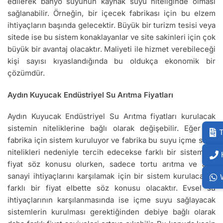
edilerek banyo suyunun kaynak suyu niteliğinde olması
sağlanabilir. Örneğin, bir içecek fabrikası için bu elzem
ihtiyaçların başında gelecektir. Büyük bir turizm tesisi veya
sitede ise bu sistem konaklayanlar ve site sakinleri için çok
büyük bir avantaj olacaktır. Maliyeti ile hizmet verebileceği
kişi sayısı kıyaslandığında bu oldukça ekonomik bir
çözümdür.
Aydın Kuyucak Endüstriyel Su Arıtma Fiyatları
Aydın Kuyucak Endüstriyel Su Arıtma fiyatları kurulacak
sistemin niteliklerine bağlı olarak değişebilir. Eğer bir
T
fabrika için sistem kuruluyor ve fabrika bu suyu içme suyu
nitelikleri nedeniyle tercih edecekse farklı bir sistem ve
fiyat söz konusu olurken, sadece tortu arıtma ve ağır
sanayi ihtiyaçlarını karşılamak için bir sistem kurulacaksa
farklı bir fiyat elbette söz konusu olacaktır. Evsel su
ihtiyaçlarının karşılanmasında ise içme suyu sağlayacak
sistemlerin kurulması gerektiğinden debiye bağlı olarak