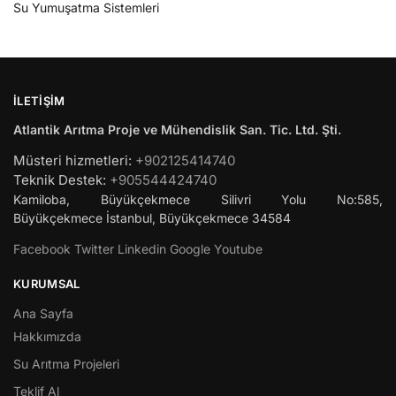
Su Yumuşatma Sistemleri
İLETIŞIM
Atlantik Arıtma Proje ve Mühendislik San. Tic. Ltd. Şti.
Müsteri hizmetleri:
+902125414740
Teknik Destek:
+905544424740
Kamiloba, Büyükçekmece Silivri Yolu No:585,
Büyükçekmece
İstanbul
,
Büyükçekmece
34584
Facebook
Twitter
Linkedin
Google
Youtube
KURUMSAL
Ana Sayfa
Hakkımızda
Su Arıtma Projeleri
Teklif Al