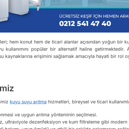
i; hem konut hem de ticari alanlar açısından yoğun bir kull
u kullanımını popüler bir alternatif haline getirmektedir
ir su kaynaklarına erişimini sağlamak amacıyla hayati bir rol 
imiz
imiz
kuyu suyu arıtma
hizmetleri, bireysel ve ticari kullanımlar
enmesi ve uygun arıtma yönteminin seçilmesi.
 ultraviyole dezenfeksiyon ve kum filtreleme gibi modern ar
i bakımı, uzun ömürlü ve etkili bir şekilde çalışmasını sağla