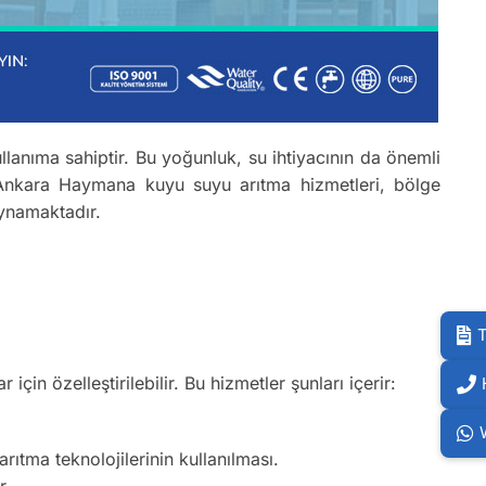
anıma sahiptir. Bu yoğunluk, su ihtiyacının da önemli
. Ankara Haymana kuyu suyu arıtma hizmetleri, bölge
oynamaktadır.
T
 için özelleştirilebilir. Bu hizmetler şunları içerir:
ıtma teknolojilerinin kullanılması.
r.