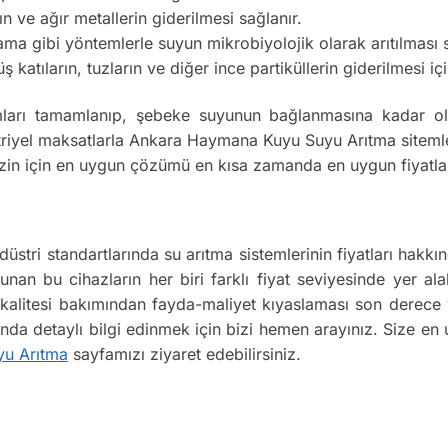
ın ve ağır metallerin giderilmesi sağlanır.
 gibi yöntemlerle suyun mikrobiyolojik olarak arıtılması s
atıların, tuzların ve diğer ince partiküllerin giderilmesi için
ları tamamlanıp, şebeke suyunun bağlanmasına kadar olan
iyel maksatlarla Ankara Haymana Kuyu Suyu Arıtma sitemleri
 Sizin için en uygun çözümü en kısa zamanda en uygun fiyatla
stri standartlarında su arıtma sistemlerinin fiyatları hak
lunan bu cihazların her biri farklı fiyat seviyesinde yer ala
ün kalitesi bakımından fayda-maliyet kıyaslaması son derec
kında detaylı bilgi edinmek için bizi hemen arayınız. Size en
yu Arıtma
sayfamızı ziyaret edebilirsiniz.