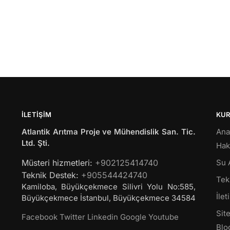
İLETIŞIM
KU
Atlantik Arıtma Proje ve Mühendislik San. Tic.
Ana
Ltd. Şti.
Hak
Müsteri hizmetleri:
+902125414740
Su 
Teknik Destek:
+905544424740
Tekl
Kamiloba, Büyükçekmece Silivri Yolu No:585,
İlet
Büyükçekmece
İstanbul
,
Büyükçekmece
34584
Site
Facebook
Twitter
Linkedin
Google
Youtube
Blo