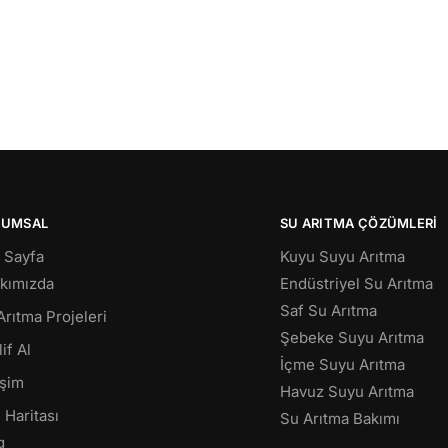
RUMSAL
SU ARITMA ÇÖZÜMLERI
 Sayfa
Kuyu Suyu Arıtma
kımızda
Endüstriyel Su Arıtma
Saf Su Arıtma
Arıtma Projeleri
Şebeke Suyu Arıtma
if Al
İçme Suyu Arıtma
işim
Havuz Suyu Arıtma
 Haritası
Su Arıtma Bakımı
g