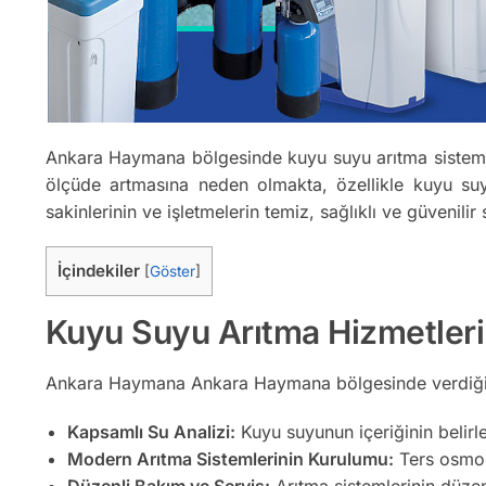
Ankara Haymana bölgesinde kuyu suyu arıtma sistemler
ölçüde artmasına neden olmakta, özellikle kuyu suy
sakinlerinin ve işletmelerin temiz, sağlıklı ve güvenil
İçindekiler
[
Göster
]
Kuyu Suyu Arıtma Hizmetler
Ankara Haymana Ankara Haymana bölgesinde verdiğ
Kapsamlı Su Analizi:
Kuyu suyunun içeriğinin belirl
Modern Arıtma Sistemlerinin Kurulumu:
Ters osmoz,
Düzenli Bakım ve Servis:
Arıtma sistemlerinin düzenl