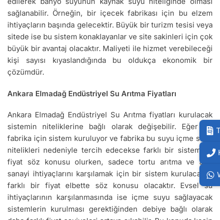
edilerek banyo suyunun kaynak suyu niteliğinde olması
sağlanabilir. Örneğin, bir içecek fabrikası için bu elzem
ihtiyaçların başında gelecektir. Büyük bir turizm tesisi veya
sitede ise bu sistem konaklayanlar ve site sakinleri için çok
büyük bir avantaj olacaktır. Maliyeti ile hizmet verebileceği
kişi sayısı kıyaslandığında bu oldukça ekonomik bir
çözümdür.
Ankara Elmadağ Endüstriyel Su Arıtma Fiyatları
Ankara Elmadağ Endüstriyel Su Arıtma fiyatları kurulacak
sistemin niteliklerine bağlı olarak değişebilir. Eğer bir
T
fabrika için sistem kuruluyor ve fabrika bu suyu içme suyu
nitelikleri nedeniyle tercih edecekse farklı bir sistem ve
fiyat söz konusu olurken, sadece tortu arıtma ve ağır
sanayi ihtiyaçlarını karşılamak için bir sistem kurulacaksa
farklı bir fiyat elbette söz konusu olacaktır. Evsel su
ihtiyaçlarının karşılanmasında ise içme suyu sağlayacak
sistemlerin kurulması gerektiğinden debiye bağlı olarak