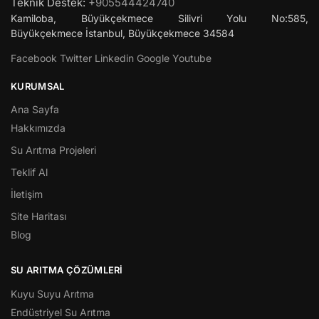
Teknik Destek:
+905544424740
Kamiloba, Büyükçekmece Silivri Yolu No:585,
Büyükçekmece
İstanbul
,
Büyükçekmece
34584
Facebook
Twitter
Linkedin
Google
Youtube
KURUMSAL
Ana Sayfa
Hakkımızda
Su Arıtma Projeleri
Teklif Al
İletişim
Site Haritası
Blog
SU ARITMA ÇÖZÜMLERI
Kuyu Suyu Arıtma
Endüstriyel Su Arıtma