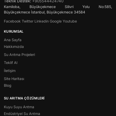
Teknik Destek:
+905544424740
Kamiloba, Büyükçekmece Silivri Yolu No:585,
Büyükçekmece
İstanbul
,
Büyükçekmece
34584
Facebook
Twitter
Linkedin
Google
Youtube
KURUMSAL
Ana Sayfa
Hakkımızda
Su Arıtma Projeleri
Teklif Al
İletişim
Site Haritası
Blog
SU ARITMA ÇÖZÜMLERI
Kuyu Suyu Arıtma
Endüstriyel Su Arıtma