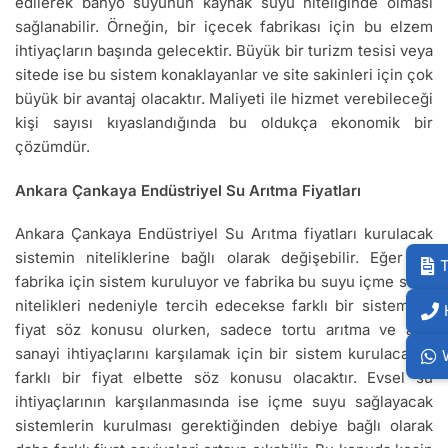
edilerek banyo suyunun kaynak suyu niteliğinde olması
sağlanabilir. Örneğin, bir içecek fabrikası için bu elzem
ihtiyaçların başında gelecektir. Büyük bir turizm tesisi veya
sitede ise bu sistem konaklayanlar ve site sakinleri için çok
büyük bir avantaj olacaktır. Maliyeti ile hizmet verebileceği
kişi sayısı kıyaslandığında bu oldukça ekonomik bir
çözümdür.
Ankara Çankaya Endüstriyel Su Arıtma Fiyatları
Ankara Çankaya Endüstriyel Su Arıtma fiyatları kurulacak
sistemin niteliklerine bağlı olarak değişebilir. Eğer bir
T
fabrika için sistem kuruluyor ve fabrika bu suyu içme suyu
nitelikleri nedeniyle tercih edecekse farklı bir sistem ve
fiyat söz konusu olurken, sadece tortu arıtma ve ağır
sanayi ihtiyaçlarını karşılamak için bir sistem kurulacaksa
farklı bir fiyat elbette söz konusu olacaktır. Evsel su
ihtiyaçlarının karşılanmasında ise içme suyu sağlayacak
sistemlerin kurulması gerektiğinden debiye bağlı olarak