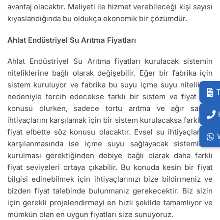
avantaj olacaktır. Maliyeti ile hizmet verebileceği kişi sayısı
kıyaslandığında bu oldukça ekonomik bir çözümdür.
Ahlat Endüstriyel Su Arıtma Fiyatları
Ahlat Endüstriyel Su Arıtma fiyatları kurulacak sistemin
niteliklerine bağlı olarak değişebilir. Eğer bir fabrika için
sistem kuruluyor ve fabrika bu suyu içme suyu nitelikleri
T
nedeniyle tercih edecekse farklı bir sistem ve fiyat söz
konusu olurken, sadece tortu arıtma ve ağır sanayi
ihtiyaçlarını karşılamak için bir sistem kurulacaksa farklı bir
fiyat elbette söz konusu olacaktır. Evsel su ihtiyaçlarının
karşılanmasında ise içme suyu sağlayacak sistemlerin
kurulması gerektiğinden debiye bağlı olarak daha farklı
fiyat seviyeleri ortaya çıkabilir. Bu konuda kesin bir fiyat
bilgisi edinebilmek için ihtiyaçlarınızı bize bildirmeniz ve
bizden fiyat talebinde bulunmanız gerekecektir. Biz sizin
için gerekli projelendirmeyi en hızlı şekilde tamamlıyor ve
mümkün olan en uygun fiyatları size sunuyoruz.