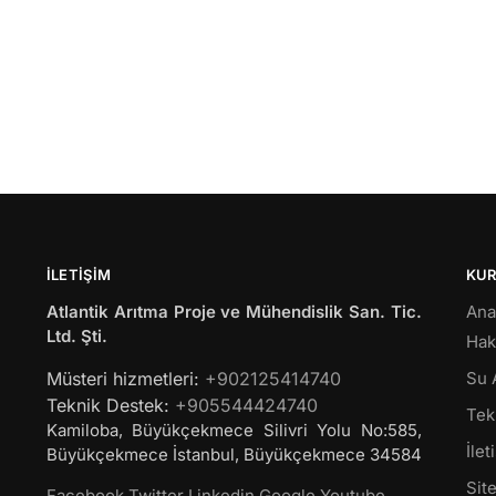
İLETIŞIM
KU
Atlantik Arıtma Proje ve Mühendislik San. Tic.
Ana
Ltd. Şti.
Hak
Müsteri hizmetleri:
+902125414740
Su 
Teknik Destek:
+905544424740
Tekl
Kamiloba, Büyükçekmece Silivri Yolu No:585,
İlet
Büyükçekmece
İstanbul
,
Büyükçekmece
34584
Site
Facebook
Twitter
Linkedin
Google
Youtube