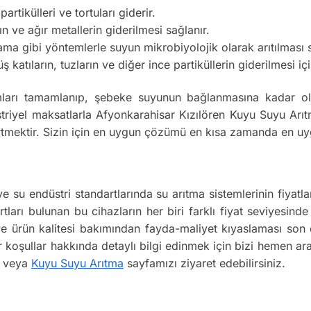
tikülleri ve tortuları giderir.
ın ve ağır metallerin giderilmesi sağlanır.
 gibi yöntemlerle suyun mikrobiyolojik olarak arıtılması s
atıların, tuzların ve diğer ince partiküllerin giderilmesi için
ları tamamlanıp, şebeke suyunun bağlanmasına kadar olan
iyel maksatlarla Afyonkarahisar Kızılören Kuyu Suyu Arıtma 
rtmektir. Sizin için en uygun çözümü en kısa zamanda en uyg
ve su endüstri standartlarında su arıtma sistemlerinin fiy
rtları bulunan bu cihazların her biri farklı fiyat seviyesinde
 ve ürün kalitesi bakımından fayda-maliyet kıyaslaması son
er koşullar hakkında detaylı bilgi edinmek için bizi hemen a
r veya
Kuyu Suyu Arıtma
sayfamızı ziyaret edebilirsiniz.