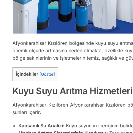
Afyonkarahisar Kızılören bölgesinde kuyu suyu arıtma 
önemli ölçüde artmasına neden olmakta, özellikle kuyu 
bölge sakinlerinin ve işletmelerin temiz, sağlıklı ve g
İçindekiler
[
Göster
]
Kuyu Suyu Arıtma Hizmetler
Afyonkarahisar Kızılören Afyonkarahisar Kızılören b
şunları içerir:
Kapsamlı Su Analizi:
Kuyu suyunun içeriğinin belirl
Modern Arıtma Sistemlerinin Kurulumu:
Ters osmoz,