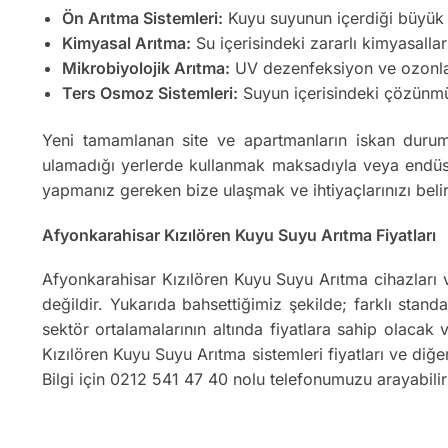
Ön Arıtma Sistemleri:
Kuyu suyunun içerdiği büyük par
Kimyasal Arıtma:
Su içerisindeki zararlı kimyasallar
Mikrobiyolojik Arıtma:
UV dezenfeksiyon ve ozonlama
Ters Osmoz Sistemleri:
Suyun içerisindeki çözünmüş k
Yeni tamamlanan site ve apartmanların iskan durum
ulamadığı yerlerde kullanmak maksadıyla veya endüstr
yapmanız gereken bize ulaşmak ve ihtiyaçlarınızı beli
Afyonkarahisar Kızılören Kuyu Suyu Arıtma Fiyatları
Afyonkarahisar Kızılören Kuyu Suyu Arıtma cihazları 
değildir. Yukarıda bahsettiğimiz şekilde; farklı standa
sektör ortalamalarının altında fiyatlara sahip olacak
Kızılören Kuyu Suyu Arıtma sistemleri fiyatları ve diğ
Bilgi için 0212 541 47 40 nolu telefonumuzu arayabili