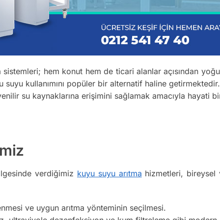
sistemleri; hem konut hem de ticari alanlar açısından yoğun 
suyu kullanımını popüler bir alternatif haline getirmektedir
üvenilir su kaynaklarına erişimini sağlamak amacıyla hayati b
imiz
ölgesinde verdiğimiz
kuyu suyu arıtma
hizmetleri, bireysel v
enmesi ve uygun arıtma yönteminin seçilmesi.
 ultraviyole dezenfeksiyon ve kum filtreleme gibi modern ar