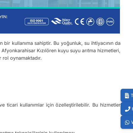
bir kullanıma sahiptir. Bu yoğunluk, su ihtiyacının da
. Afyonkarahisar Kızılören kuyu suyu arıtma hizmetleri,
ir rol oynamaktadır.
T
e ticari kullanımlar için özelleştirilebilir. Bu hizmetler
ıtma teknolojilerinin kullanılması.