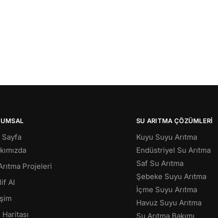
RUMSAL
SU ARITMA ÇÖZÜMLERI
 Sayfa
Kuyu Suyu Arıtma
kımızda
Endüstriyel Su Arıtma
Saf Su Arıtma
Arıtma Projeleri
Şebeke Suyu Arıtma
if Al
İçme Suyu Arıtma
işim
Havuz Suyu Arıtma
 Haritası
Su Arıtma Bakımı