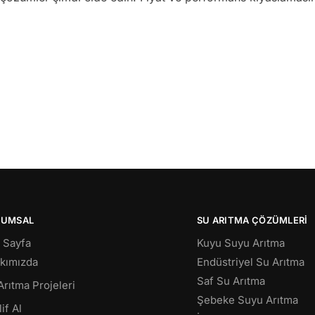
RUMSAL
SU ARITMA ÇÖZÜMLERI
 Sayfa
Kuyu Suyu Arıtma
kımızda
Endüstriyel Su Arıtma
Saf Su Arıtma
Arıtma Projeleri
Şebeke Suyu Arıtma
if Al