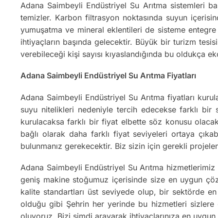
Adana Saimbeyli Endüstriyel Su Arıtma sistemleri baş
temizler. Karbon filtrasyon noktasında suyun içerisind
yumuşatma ve mineral eklentileri de sisteme entegre 
ihtiyaçların başında gelecektir. Büyük bir turizm tesis
verebileceği kişi sayısı kıyaslandığında bu oldukça 
Adana Saimbeyli Endüstriyel Su Arıtma Fiyatları
Adana Saimbeyli Endüstriyel Su Arıtma fiyatları kurula
suyu nitelikleri nedeniyle tercih edecekse farklı bir
kurulacaksa farklı bir fiyat elbette söz konusu olaca
bağlı olarak daha farklı fiyat seviyeleri ortaya çıkab
bulunmanız gerekecektir. Biz sizin için gerekli projel
Adana Saimbeyli Endüstriyel Su Arıtma hizmetlerimiz
geniş makine stoğumuz içerisinde size en uygun çözüm
kalite standartları üst seviyede olup, bir sektörde e
olduğu gibi Şehrin her yerinde bu hizmetleri sizlere
oluyoruz. Bizi şimdi arayarak ihtiyaçlarınıza en uygu