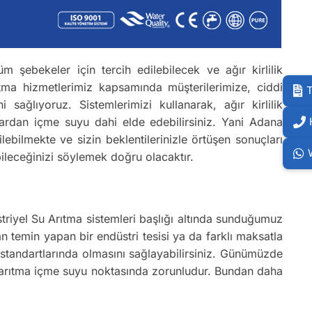
m şebekeler için tercih edilebilecek ve ağır kirlilik
tma hizmetlerimiz kapsamında müşterilerimize, ciddi
T
ağlıyoruz. Sistemlerimizi kullanarak, ağır kirlilik
lardan içme suyu dahi elde edebilirsiniz. Yani Adana
lebilmekte ve sizin beklentilerinizle örtüşen sonuçları
ileceğinizi söylemek doğru olacaktır.
striyel Su Arıtma sistemleri başlığı altında sunduğumuz
n temin yapan bir endüstri tesisi ya da farklı maksatla
u standartlarında olmasını sağlayabilirsiniz. Günümüzde
ak arıtma içme suyu noktasında zorunludur. Bundan daha