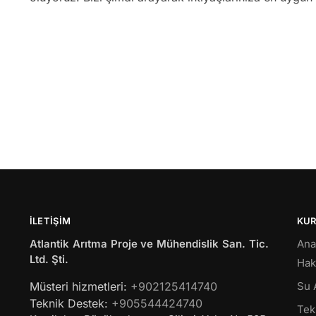
İLETIŞIM
KU
Atlantik Arıtma Proje ve Mühendislik San. Tic.
Ana
Ltd. Şti.
Hak
Müsteri hizmetleri:
+902125414740
Su 
Teknik Destek:
+905544424740
Tekl