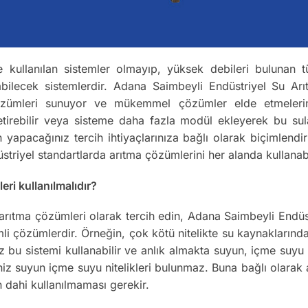
e kullanılan sistemler olmayıp, yüksek debileri bulunan tü
abilecek sistemlerdir. Adana Saimbeyli Endüstriyel Su Arı
 çözümleri sunuyor ve mükemmel çözümler elde etmelerini s
getirebilir veya sisteme daha fazla modül ekleyerek bu su
 yapacağınız tercih ihtiyaçlarınıza bağlı olarak biçimlendiri
triyel standartlarda arıtma çözümlerini her alanda kullanab
ri kullanılmalıdır?
el arıtma çözümleri olarak tercih edin, Adana Saimbeyli Endü
li çözümlerdir. Örneğin, çok kötü nitelikte su kaynaklarında
nız bu sistemi kullanabilir ve anlık almakta suyun, içme suy
iniz suyun içme suyu nitelikleri bulunmaz. Buna bağlı olar
n dahi kullanılmaması gerekir.