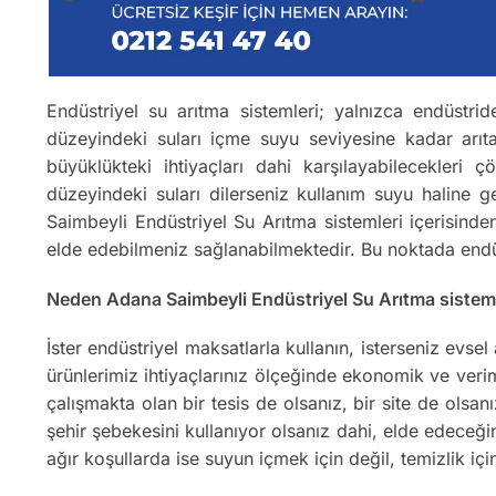
Endüstriyel su arıtma sistemleri; yalnızca endüstrid
düzeyindeki suları içme suyu seviyesine kadar arıt
büyüklükteki ihtiyaçları dahi karşılayabilecekleri
düzeyindeki suları dilerseniz kullanım suyu haline 
Saimbeyli Endüstriyel Su Arıtma sistemleri içerisinden
elde edebilmeniz sağlanabilmektedir. Bu noktada endüs
Neden Adana Saimbeyli Endüstriyel Su Arıtma sistemle
İster endüstriyel maksatlarla kullanın, isterseniz evs
ürünlerimiz ihtiyaçlarınız ölçeğinde ekonomik ve verim
çalışmakta olan bir tesis de olsanız, bir site de olsa
şehir şebekesini kullanıyor olsanız dahi, elde edeceğ
ağır koşullarda ise suyun içmek için değil, temizlik içi