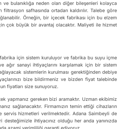
m ve bulanıklığa neden olan diğer bileşenleri kolayca
n filtrasyon safhasında ortadan kaldırılır. Talebe göre
anabilir. Örneğin, bir içecek fabrikası için bu elzem
çin çok büyük bir avantaj olacaktır. Maliyeti ile hizmet
r fabrika için sistem kuruluyor ve fabrika bu suyu içme
e ağır sanayi ihtiyaçlarını karşılamak için bir sistem
 sağlayacak sistemlerin kurulması gerektiğinden debiye
iyaçlarınızı bize bildirmeniz ve bizden fiyat talebinde
un fiyatları size sunuyoruz.
 tek yapmanız gereken bizi aramaktır. Uzman ekibimiz
nız sağlanacaktır. Firmamızın temin ettiği cihazların
ve servis hizmetleri verilmektedir. Adana Saimbeyli de
ri desteğimizle ihtiyacınız olduğu her anda yanınızda
da azami verimliliği garanti ediyoruz.