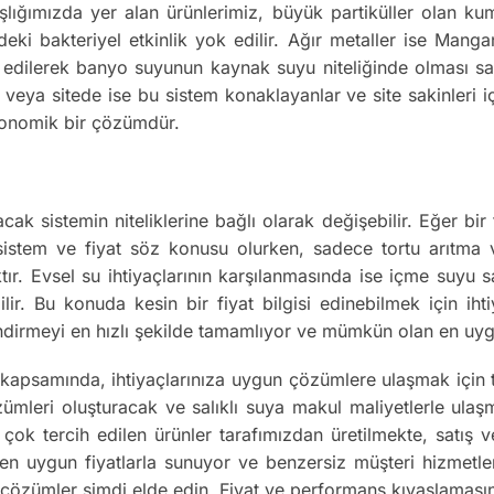
lığımızda yer alan ürünlerimiz, büyük partiküller olan ku
eki bakteriyel etkinlik yok edilir. Ağır metaller ise Manga
edilerek banyo suyunun kaynak suyu niteliğinde olması sağl
i veya sitede ise bu sistem konaklayanlar ve site sakinleri i
ekonomik bir çözümdür.
cak sistemin niteliklerine bağlı olarak değişebilir. Eğer bi
 sistem ve fiyat söz konusu olurken, sadece tortu arıtma v
ktır. Evsel su ihtiyaçlarının karşılanmasında ise içme suyu
ilir. Bu konuda kesin bir fiyat bilgisi edinebilmek için iht
endirmeyi en hızlı şekilde tamamlıyor ve mümkün olan en uyg
 kapsamında, ihtiyaçlarınıza uygun çözümlere ulaşmak için
leri oluşturacak ve salıklı suya makul maliyetlerle ulaşma
n çok tercih edilen ürünler tarafımızdan üretilmekte, satış 
 en uygun fiyatlarla sunuyor ve benzersiz müşteri hizmetle
n çözümler şimdi elde edin. Fiyat ve performans kıyaslamasın